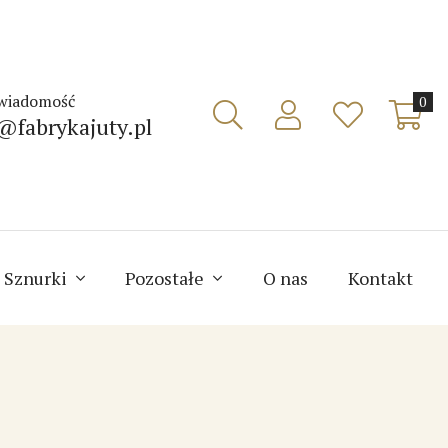
 wiadomość
0
@fabrykajuty.pl
Sznurki
Pozostałe
O nas
Kontakt