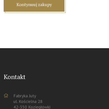
Kontynuuj zakupy
Kontakt
Fabryka Juty
ul. Kościelna 28
42-350 Koziegłówki