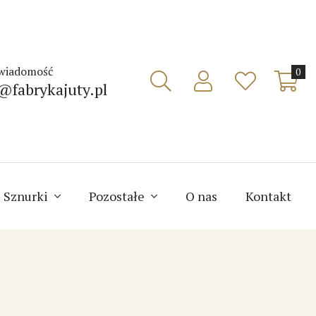
 wiadomość
0
@fabrykajuty.pl
Sznurki
Pozostałe
O nas
Kontakt