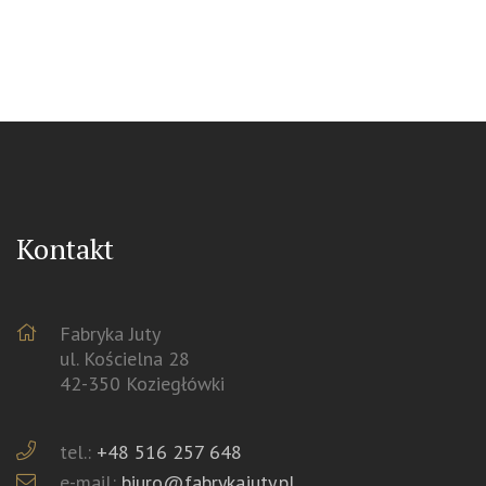
Kontakt
Fabryka Juty
ul. Kościelna 28
42-350 Koziegłówki
tel.:
+48 516 257 648
e-mail:
biuro@fabrykajuty.pl