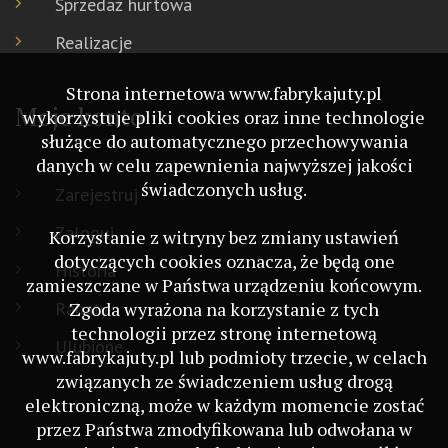
Sprzedaż hurtowa
Realizacje
Strona internetowa www.fabrykajuty.pl
Moje konto
wykorzystuje pliki cookies oraz inne technologie
służące do automatycznego przechowywania
danych w celu zapewnienia najwyższej jakości
świadczonych usług.
Zarejestruj
Zaloguj
Korzystanie z witryny bez zmiany ustawień
dotyczących cookies oznacza, że będą one
Historia
zamieszczane w Państwa urządzeniu końcowym.
Rabaty
Zgoda wyrażona na korzystanie z tych
technologii przez stronę internetową
Ulubione
www.fabrykajuty.pl lub podmioty trzecie, w celach
związanych ze świadczeniem usług drogą
elektroniczną, może w każdym momencie zostać
przez Państwa zmodyfikowana lub odwołana w