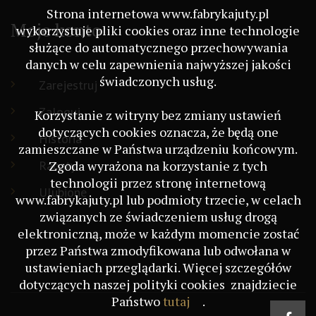
Strona internetowa www.fabrykajuty.pl
Moje konto
wykorzystuje pliki cookies oraz inne technologie
służące do automatycznego przechowywania
danych w celu zapewnienia najwyższej jakości
świadczonych usług.
Zarejestruj
Zaloguj
Korzystanie z witryny bez zmiany ustawień
dotyczących cookies oznacza, że będą one
Historia
zamieszczane w Państwa urządzeniu końcowym.
Rabaty
Zgoda wyrażona na korzystanie z tych
technologii przez stronę internetową
Ulubione
www.fabrykajuty.pl lub podmioty trzecie, w celach
związanych ze świadczeniem usług drogą
elektroniczną, może w każdym momencie zostać
przez Państwa zmodyfikowana lub odwołana w
ustawieniach przeglądarki. Więcej szczegółów
dotyczących naszej polityki cookies znajdziecie
Państwo
tutaj
.