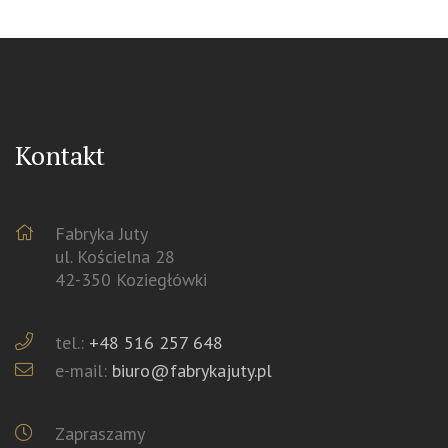
Kontakt
Fabryka Juty
ul. Kościelna 28
42-350 Koziegłówki
tel.:
+48 516 257 648
e-mail:
biuro@fabrykajuty.pl
Zapraszamy