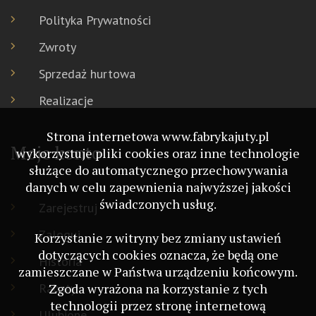
Polityka Prywatności
Zwroty
Sprzedaż hurtowa
Realizacje
Strona internetowa www.fabrykajuty.pl
Moje konto
wykorzystuje pliki cookies oraz inne technologie
służące do automatycznego przechowywania
danych w celu zapewnienia najwyższej jakości
świadczonych usług.
Zarejestruj
Zaloguj
Korzystanie z witryny bez zmiany ustawień
dotyczących cookies oznacza, że będą one
Historia
zamieszczane w Państwa urządzeniu końcowym.
Rabaty
Zgoda wyrażona na korzystanie z tych
technologii przez stronę internetową
Ulubione